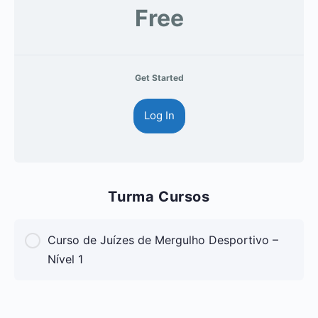
Free
Get Started
Log In
Turma Cursos
Curso de Juízes de Mergulho Desportivo –
Nível 1
CURSO PROGRESS
0% Complete
0/0 Steps